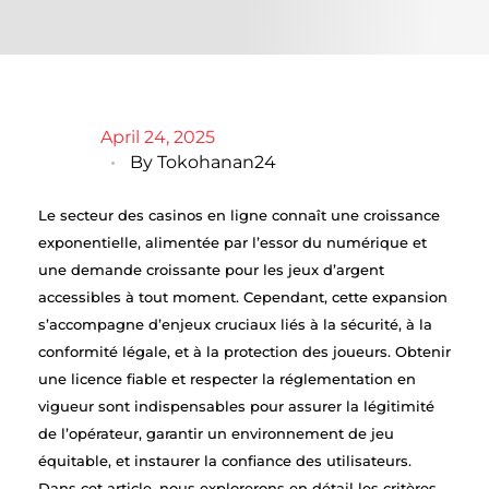
April 24, 2025
By
Tokohanan24
Le secteur des casinos en ligne connaît une croissance
exponentielle, alimentée par l’essor du numérique et
une demande croissante pour les jeux d’argent
accessibles à tout moment. Cependant, cette expansion
s’accompagne d’enjeux cruciaux liés à la sécurité, à la
conformité légale, et à la protection des joueurs. Obtenir
une licence fiable et respecter la réglementation en
vigueur sont indispensables pour assurer la légitimité
de l’opérateur, garantir un environnement de jeu
équitable, et instaurer la confiance des utilisateurs.
Dans cet article, nous explorerons en détail les critères,