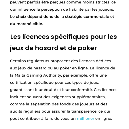
peuvent parfois être perçues comme moins strictes, ce
qui influence la perception de fiabilité par les joueurs.
Le choix dépend donc de la stratégie commerciale et
du marché cible
.
Les licences spécifiques pour les
jeux de hasard et de poker
Certains régulateurs proposent des licences dédiées
aux jeux de hasard ou au poker en ligne. La licence de
la Malta Gaming Authority, par exemple, offre une
certification spécifique pour ces types de jeux,
garantissant leur équité et leur conformité. Ces licences
incluent souvent des exigences supplémentaires,
comme la séparation des fonds des joueurs et des
audits réguliers pour assurer la transparence, ce qui
peut contribuer à faire de vous un
millioner
en ligne.