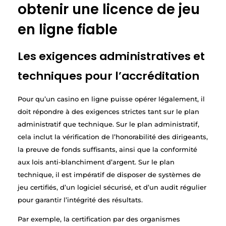
obtenir une licence de jeu
en ligne fiable
Les exigences administratives et
techniques pour l’accréditation
Pour qu’un casino en ligne puisse opérer légalement, il
doit répondre à des exigences strictes tant sur le plan
administratif que technique. Sur le plan administratif,
cela inclut la vérification de l’honorabilité des dirigeants,
la preuve de fonds suffisants, ainsi que la conformité
aux lois anti-blanchiment d’argent. Sur le plan
technique, il est impératif de disposer de systèmes de
jeu certifiés, d’un logiciel sécurisé, et d’un audit régulier
pour garantir l’intégrité des résultats.
Par exemple, la certification par des organismes