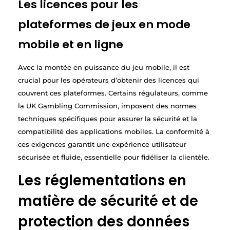
Les licences pour les
plateformes de jeux en mode
mobile et en ligne
Avec la montée en puissance du jeu mobile, il est
crucial pour les opérateurs d’obtenir des licences qui
couvrent ces plateformes. Certains régulateurs, comme
la UK Gambling Commission, imposent des normes
techniques spécifiques pour assurer la sécurité et la
compatibilité des applications mobiles. La conformité à
ces exigences garantit une expérience utilisateur
sécurisée et fluide, essentielle pour fidéliser la clientèle.
Les réglementations en
matière de sécurité et de
protection des données