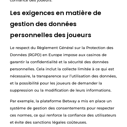
Les exigences en matière de
gestion des données
personnelles des joueurs
Le respect du Règlement Général sur la Protection des
Données (RGPD) en Europe impose aux casinos de
garantir la confidentialité et la sécurité des données
personnelles. Cela inclut la collecte limitée à ce qui est
nécessaire, la transparence sur l’utilisation des données,
et la possibilité pour les joueurs de demander la
suppression ou la modification de leurs informations.
Par exemple, la plateforme Betway a mis en place un
système de gestion des consentements pour respecter
ces normes, ce qui renforce la confiance des utilisateurs
et évite des sanctions légales coûteuses.