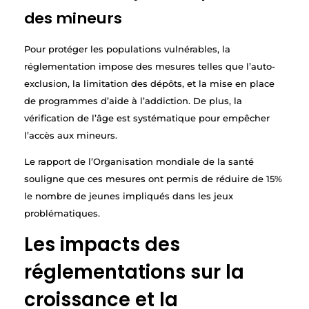
des mineurs
Pour protéger les populations vulnérables, la
réglementation impose des mesures telles que l’auto-
exclusion, la limitation des dépôts, et la mise en place
de programmes d’aide à l’addiction. De plus, la
vérification de l’âge est systématique pour empêcher
l’accès aux mineurs.
Le rapport de l’Organisation mondiale de la santé
souligne que ces mesures ont permis de réduire de 15%
le nombre de jeunes impliqués dans les jeux
problématiques.
Les impacts des
réglementations sur la
croissance et la