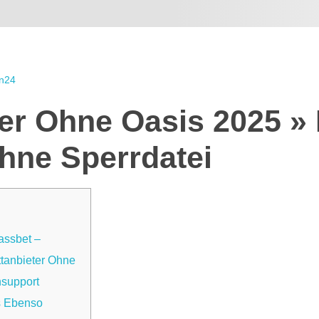
n24
er Ohne Oasis 2025 »
hne Sperrdatei
assbet –
ttanbieter Ohne
nsupport
s Ebenso