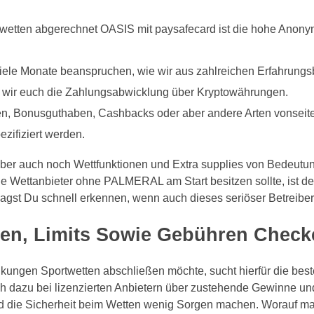
wetten abgerechnet OASIS mit paysafecard ist die hohe Anonym
iele Monate beanspruchen, wie wir aus zahlreichen Erfahrungs
 wir euch die Zahlungsabwicklung über Kryptowährungen.
n, Bonusguthaben, Cashbacks oder aber andere Arten vonseite
zifiziert werden.
ber auch noch Wettfunktionen und Extra supplies von Bedeutung
ine Wettanbieter ohne PALMERAL am Start besitzen sollte, ist d
st Du schnell erkennen, wenn auch dieses seriöser Betreiber h
en, Limits Sowie Gebühren Check
kungen Sportwetten abschließen möchte, sucht hierfür die bes
ch dazu bei lizenzierten Anbietern über zustehende Gewinne un
 die Sicherheit beim Wetten wenig Sorgen machen. Worauf man