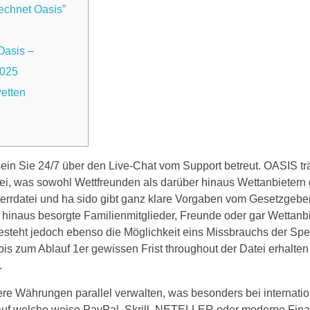
echnet Oasis”
Oasis –
2025
etten
in Sie 24/7 über den Live-Chat vom Support betreut. OASIS t
ei, was sowohl Wettfreunden als darüber hinaus Wettanbietern 
Sperrdatei und ha sido gibt ganz klare Vorgaben vom Gesetzgebe
 hinaus besorgte Familienmitglieder, Freunde oder gar Wettanbi
teht jedoch ebenso die Möglichkeit eins Missbrauchs der Sper
s zum Ablauf 1er gewissen Frist throughout der Datei erhalte
.
re Währungen parallel verwalten, was besonders bei internation
n auf welche weise PayPal, Skrill, NETELLER oder moderne Fin