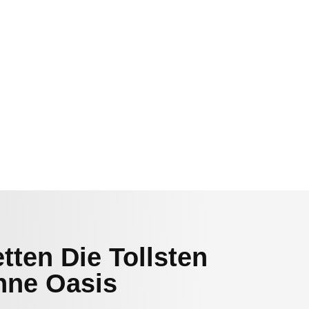
ten Die Tollsten
hne Oasis