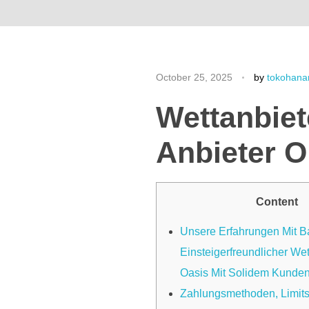
October 25, 2025
by
tokohana
Wettanbiet
Anbieter O
Content
Unsere Erfahrungen Mit B
Einsteigerfreundlicher We
Oasis Mit Solidem Kunde
Zahlungsmethoden, Limit