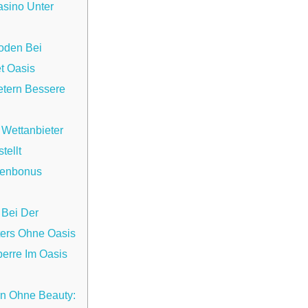
asino Unter
oden Bei
t Oasis
etern Bessere
Wettanbieter
tellt
tenbonus
 Bei Der
ters Ohne Oasis
erre Im Oasis
rn Ohne Beauty: