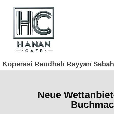
Koperasi Raudhah Rayyan Sabah
Neue Wettanbiet
Buchmach