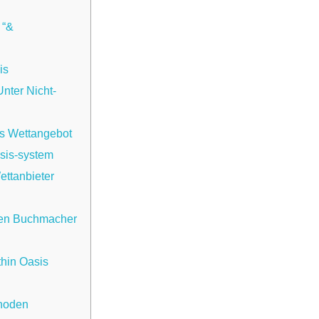
 “&
is
Unter Nicht-
s Wettangebot
sis-system
ettanbieter
ten Buchmacher
hin Oasis
hoden