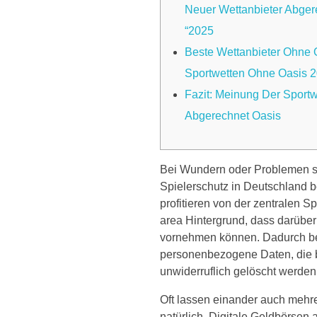
Neuer Wettanbieter Abger
“2025
Beste Wettanbieter Ohne 
Sportwetten Ohne Oasis 
Fazit: Meinung Der Sportw
Abgerechnet Oasis
Bei Wundern oder Problemen se
Spielerschutz in Deutschland b
profitieren von der zentralen 
area Hintergrund, dass darüber
vornehmen können. Dadurch bes
personenbezogene Daten, die bi
unwiderruflich gelöscht werden
Oft lassen einander auch mehre
natürlich. Digitale Geldbörse