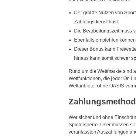
Der größte Nutzen von Sport
Zahlungsdienst hast.
Die Bearbeitungszeit muss v
Ebenfalls empfehlen können
Dieser Bonus kann Freiwette
hinaus kann somit schwer spe
Rund um die Wettmärkte sind a
Wettfunktionen, die jeder On-l
Wettanbieter ohne OASIS vermag
Zahlungsmethod
Wer sicher und ohne Einschrän
Spielersperre. User müssen si
veranlassten Auszahlungen und