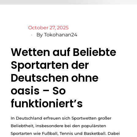
October 27, 2025
By
Tokohanan24
Wetten auf Beliebte
Sportarten der
Deutschen ohne
oasis – So
funktioniert’s
In Deutschland erfreuen sich Sportwetten großer
Beliebtheit, insbesondere bei den populärsten
Sportarten wie Fußball, Tennis und Basketball. Dabei