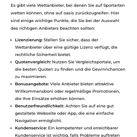
Es gibt viele Wettanbieter, bei denen Sie auf Sportarten
wetten können, ohne auf oasis zurückzugreifen. Hier
sind einige wichtige Punkte, die Sie bei der Auswahl
des richtigen Anbieters beachten sollten:
Lizenzierung:
Stellen Sie sicher, dass der
Wettanbieter über eine gültige Lizenz verfügt, die
rechtliche Sicherheit bietet.
Quotenvergleich:
Nutzen Sie Vergleichsportale, um
die besten Quoten zu finden und die Gewinnchancen
zu maximieren.
Bonusangebote:
Viele Anbieter bieten attraktive
Willkommensboni oder regelmäßige Promotionen,
die Ihre Einsätze erhöhen können.
Benutzerfreundlichkeit:
Achten Sie auf eine gut
gestaltete Webseite oder App, die eine einfache
Navigation ermöglicht.
Kundenservice:
Ein kompetenter und erreichbarer
Kundenservice ist wichtig, falls Probleme auftreten